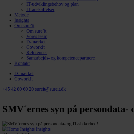
IT-udviklingsbehov og plan
IT-anskaffelser
Metode
Insights
Om sure’it
Om sure’it
Vores team
D-mærket
CoworkIt
Referencer
Samarbejds- og kompetencepartnere
Kontakt
D-mærket
CoworkIt
+45 42 80 60 20
sureit@sureit.dk
SMV´ernes syn på persondata- o
Insights
Insights