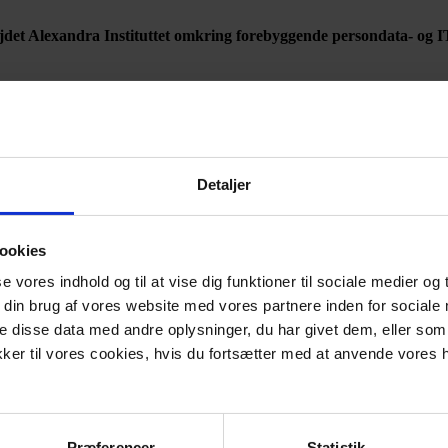
ejdet Alexandra Instituttet omkring forebyggende persondata- og IT
f IT-sikkerhed og persondata blandt SMV´erne, men da det ikke ligger in
fra leverandører og rådgivere ift. at finde det rette niveau af beskytt
?
Detaljer
 med GDPR. Mange har svært ved at forstå, hvad GDPR konkret kræver af
g gør det også, at virksomhederne er gået lidt død i det og ser det som et
telse.
ookies
 det rigtigt afsæt, således at virksomhederne får en plan for deres per
se vores indhold og til at vise dig funktioner til sociale medier og t
 din brug af vores website med vores partnere inden for sociale
få et større fokus på persondata- og IT-sikkerhed?
 disse data med andre oplysninger, du har givet dem, eller som 
g IT-sikkerhedsopgaver.
ykker til vores cookies, hvis du fortsætter med at anvende vor
Præferencer
Statistik