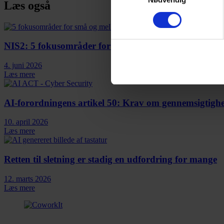
Læs også
NIS2: 5 fokusområder for små og mellemstore virks
4. juni 2026
Læs mere
AI-forordningens artikel 50: Krav om gennemsigtighed
10. april 2026
Læs mere
Retten til sletning er stadig en udfordring for mange
12. marts 2026
Læs mere