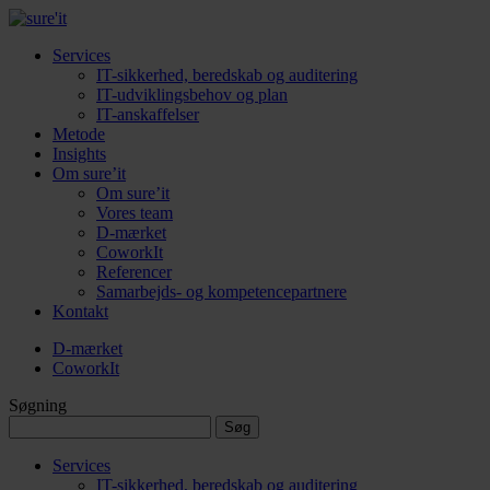
Services
IT-sikkerhed, beredskab og auditering
IT-udviklingsbehov og plan
IT-anskaffelser
Metode
Insights
Om sure’it
Om sure’it
Vores team
D-mærket
CoworkIt
Referencer
Samarbejds- og kompetencepartnere
Kontakt
D-mærket
CoworkIt
Søgning
Søg
efter:
Services
IT-sikkerhed, beredskab og auditering