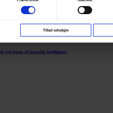
omheder
Tillad udvalgte
 ved brug af kunstig intelligens