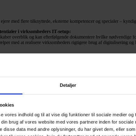
ejere med flere tilknyttede, eksterne kompetencer og specialer – kyndige
tentialer i virksomheders IT-setup:
 skaber overblik og kan efterfølgende dokumentere hvilke nødvendige fora
lper med at realisere virksomheders rigtigere brug af digitalisering og 
gere IT-setup. Sure’it vurderer kundernes behov objektivt, og de får præ
 udvidelse af virksomhedens nuværende it-system eller om et eksisteren
Detaljer
jening.
 100 procent uafhængige – og det ser de fleste af vores kunder som en ab
ookies
se vores indhold og til at vise dig funktioner til sociale medier og t
ler en mindre, allerede eksisterende virksomhed indenfor IT-rådgivning.
 din brug af vores website med vores partnere inden for sociale
iklede værktøjer og metoder, som i dag er fundamentet for sure’its succe
 disse data med andre oplysninger, du har givet dem, eller som 