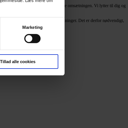
es hjemmeside. Læs mere om
ens kundekreds og ikke mindst øge omsætningen. Vi lytter til dig og
forretning og de strategiske beslutninger. Det er derfor nødvendigt,
Marketing
Tillad alle cookies