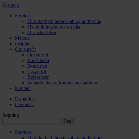
Services
IT-sikkerhed, beredskab og auditering
IT-udviklingsbehov og plan
IT-anskaffelser
Metode
Insights
Om sure’it
Om sure’it
Vores team
D-mærket
CoworkIt
Referencer
Samarbejds- og kompetencepartnere
Kontakt
D-mærket
CoworkIt
Søgning
Søg
efter:
Services
IT-sikkerhed, beredskab og auditering