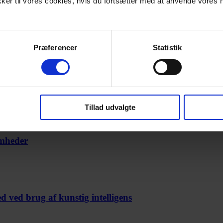
ykker til vores cookies, hvis du fortsætter med at anvende vor
sure’it? Du skal nemlig være med til at udvikle og udbygge virksomhed
elsesniveau, og derved har du mulighed for at kunne påvirke kundernes 
Præferencer
Statistik
Tillad udvalgte
omheder
 ved brug af kunstig intelligens