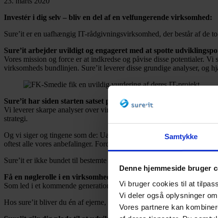
23. marts 2020
Investér i dig selv – bliv en del af en velfungerende virksomhed:
Sure’it er en uafhængig IT-rådgivningsvirksomhed, der består af de to 
Sure’it arbejder uvildigt og engageret med at spotte udviklingspo
Vores mission og force er at indkredse og påvise disse potentialer. Vi
virksomheds bundlinjen. Sure’it leverer disse grundige analyser, og hjæ
Sure’it har siden starten satset på uvildighed:
Vi leverer skarpe analyser over virksomheders potentialer med et rigti
strategi.
Og vi siger og tingene som de: Uanset om analysen betyder en kraftig
Samtykke
oftest alle vores anbefalinger. Fordi forandringerne viser en bedre indt
Sure’it er ikke bundet til bestemte produkter eller leverandører. Vi er
Denne hjemmeside bruger c
Få en nøglerolle i en virksomhed med en bred kundekreds:
Vi bruger cookies til at tilpas
Som led i et kommende generationsskifte søger sure’it en partner – el
Vi deler også oplysninger om
Hos sure’it bliver du én af ejerne, og dermed har du adgang til de udv
Vores partnere kan kombinere