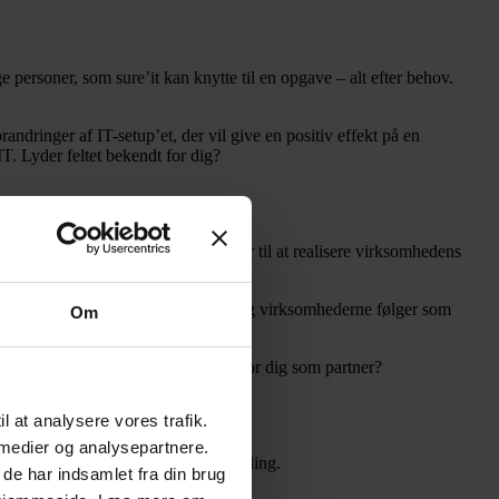
 personer, som sure’it kan knytte til en opgave – alt efter behov.
ndringer af IT-setup’et, der vil give en positiv effekt på en
IT. Lyder feltet bekendt for dig?
cis den løsning, der bedst medvirker til at realisere virksomhedens
de IT-system skal skiftes helt ud. Og virksomhederne følger som
Om
solut fordel. Kan du se potentialet for dig som partner?
il at analysere vores trafik.
 medier og analysepartnere.
s og afsættet for vores videre udvikling.
de har indsamlet fra din brug