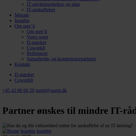
IT-udviklingsbehov og plan
IT-anskaffelser
Metode
Insights
Om sure’it
Om sure’it
Vores team
D-mærket
CoworkIt
Referencer
Samarbejds- og kompetencepartnere
Kontakt
D-mærket
CoworkIt
+45 42 80 60 20
sureit@sureit.dk
Partner ønskes til mindre IT-r
Insights
Insights