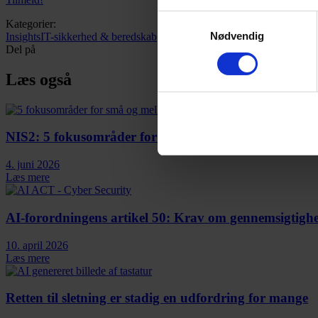
Samtykkevalg
Kategorier:
Nødvendig
Insights
IT-sikkerhed & beredskab
Del på
Læs også
NIS2: 5 fokusområder for små og mellemstore virks
4. juni 2026
Læs mere
AI-forordningens artikel 50: Krav om gennemsigtighed
10. april 2026
Læs mere
Retten til sletning er stadig en udfordring for mange