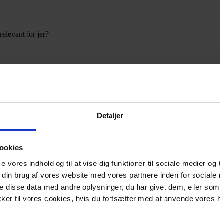
elevant for jer?
høver ikke at være træls. For selvom GDPR blandt nogle har et dårligt ry
Detaljer
 fordel for jeres forretning.
ookies
se vores indhold og til at vise dig funktioner til sociale medier og t
 din brug af vores website med vores partnere inden for sociale
 disse data med andre oplysninger, du har givet dem, eller som 
ykker til vores cookies, hvis du fortsætter med at anvende vor