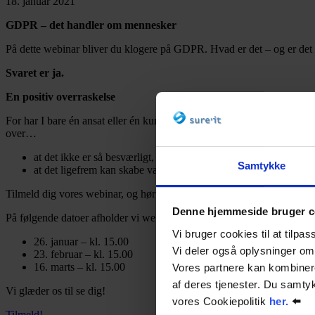
18. januar 2021
GDPR – det handler om mennesker
På dette webinar bliver du klogere på GDPR. Hvad er det – og er det r
Svaret er ja.
En positiv overraskelse
For har I bare én ansat eller én kunde er GDPR lovpligtigt. Men det be
over…
at det ikke er så besværligt, som de troede
Samtykke
at det ligefrem kan skabe værdi for virksomheden
Tilmeld dig vores webinar, og hør mere om, hvorfor GDPR kan blive en
Denne hjemmeside bruger c
På følgende datoer afholder vi webinaret:
Vi bruger cookies til at tilpas
26. januar – kl. 15.00
Vi deler også oplysninger om
23. februar – kl. 15.00
16. marts – kl. 15.00
Vores partnere kan kombinere
af deres tjenester. Du samt
Vi glæder os til se dig!
vores Cookiepolitik
her.
⬅️
Tilmeld!