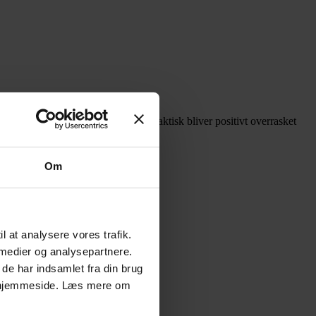
, er det vores erfaring, at mange faktisk bliver positivt overrasket
Om
il at analysere vores trafik.
 medier og analysepartnere.
de har indsamlet fra din brug
es hjemmeside. Læs mere om