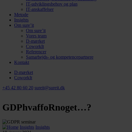
IT-udviklingsbehov og plan
IT-anskaffelser
Metode
Insights
Om sure’it
Om sure’it
Vores team
D-mærket
CoworkIt
Referencer
Samarbejds- og kompetencepartnere
Kontakt
D-mærket
CoworkIt
+45 42 80 60 20
sureit@sureit.dk
GDPhvaffoRnoget…?
Insights
Insights