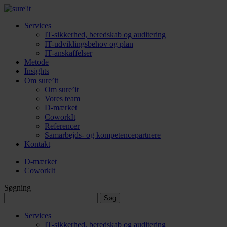
Services
IT-sikkerhed, beredskab og auditering
IT-udviklingsbehov og plan
IT-anskaffelser
Metode
Insights
Om sure’it
Om sure’it
Vores team
D-mærket
CoworkIt
Referencer
Samarbejds- og kompetencepartnere
Kontakt
D-mærket
CoworkIt
Søgning
Søg
efter:
Services
IT-sikkerhed, beredskab og auditering