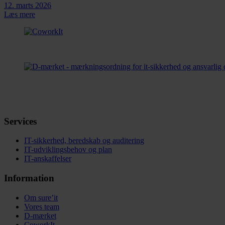
12. marts 2026
Læs mere
Services
IT-sikkerhed, beredskab og auditering
IT-udviklingsbehov og plan
IT-anskaffelser
Information
Om sure’it
Vores team
D-mærket
CoworkIt