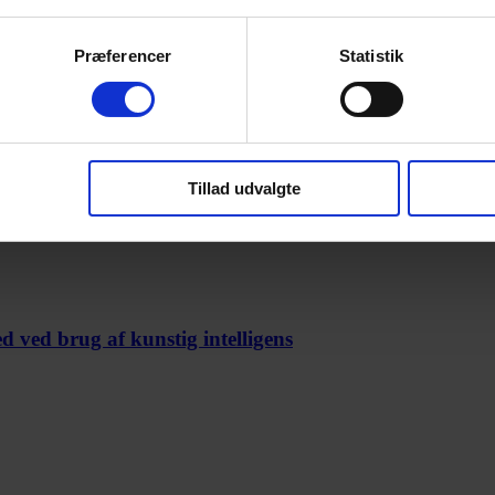
Præferencer
Statistik
Tillad udvalgte
omheder
 ved brug af kunstig intelligens