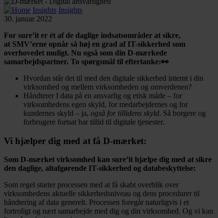
Insights
Insights
30. januar 2022
For sure’it er ét af de daglige indsatsområder at sikre,
at SMV’erne opnår så høj en grad af IT-sikkerhed som
overhovedet muligt. Nu også som din D-mærkede
samarbejdspartner.
To spørgsmål til eftertanke:👀
Hvordan står det til med den digitale sikkerhed internt i din
virksomhed og mellem virksomheden og omverdenen?
Håndterer I data på en ansvarlig og etisk måde – for
virksomhedens egen skyld, for medarbejdernes og for
kundernes skyld – ja,
også for tillidens skyld
. Så borgere og
forbrugere fortsat har tillid til digitale tjenester.
Vi hjælper dig med at få D-mærket:
Som D-mærket virksomhed kan sure’it hjælpe dig med at sikre
den daglige, altafgørende IT-sikkerhed og databeskyttelse:
Som regel starter processen med at få skabt overblik over
virksomhedens aktuelle sikkerhedsniveau og dens procedurer til
håndtering af data generelt. Processen foregår naturligvis i et
fortroligt og nært samarbejde med dig og din virksomhed. Og vi kan