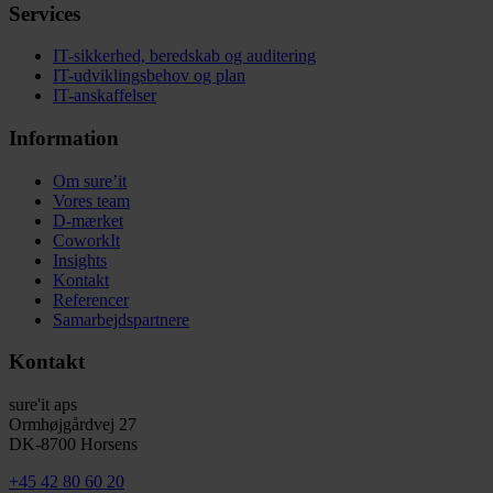
Services
IT-sikkerhed, beredskab og auditering
IT-udviklingsbehov og plan
IT-anskaffelser
Information
Om sure’it
Vores team
D-mærket
CoworkIt
Insights
Kontakt
Referencer
Samarbejdspartnere
Kontakt
sure'it aps
Ormhøjgårdvej 27
DK-8700 Horsens
+45 42 80 60 20