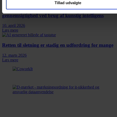
Tillad udvalgte
AI-forordningens artikel 50: Krav om
gennemsigtighed ved brug af kunstig intelligens
10. april 2026
Læs mere
Retten til sletning er stadig en udfordring for mange
12. marts 2026
Læs mere