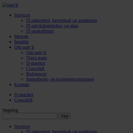
Services
IT-sikkerhed, beredskab og auditering
IT-udviklingsbehov og plan
IT-anskaffelser
Metode
Insights
Om sure’it
Om sure’it
Vores team
D-mærket
CoworkIt
Referencer
Samarbejds- og kompetencepartnere
Kontakt
D-mærket
CoworkIt
Søgning
Søg
efter:
Services
IT-sikkerhed, beredskab og auditering