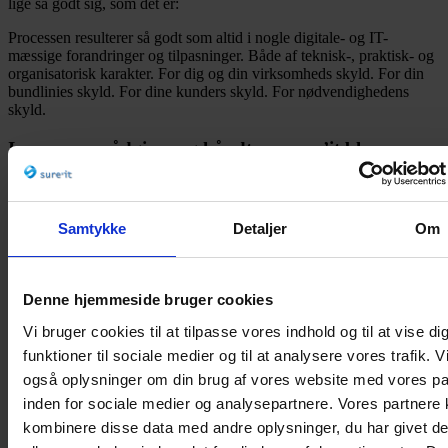
lige så godt sig, som det er:
Processen resulterer så godt som altid i nogle digitale- og IT-
mæssige forandringer og tilpasninger. Både af teknisk-, praktisk- og
organisatorisk karakter. For dig og din virksomheds skyld. For din
bundlinies skyld. For dine kunders skyld. For nødvendighedens
skyld.
I processen rådgiver og håndterer sure’it bl.a.
følgende:
👉 Styring og forankring i ledelsen
Samtykke
Detaljer
Om
👉 Opmærksomhed om sikker adfærd
👉 Teknisk it-sikkerhed
Denne hjemmeside bruger cookies
Vi bruger cookies til at tilpasse vores indhold og til at vise di
👉 Transparens og kontrol med data
funktioner til sociale medier og til at analysere vores trafik. V
også oplysninger om din brug af vores website med vores pa
Kontakt
Per U. Nielsen
på tlf. 61 66 51 88 eller brug
KONTAKT knappen her på siden.
Så kan du få mere konkret
inden for sociale medier og analysepartnere. Vores partnere
information om D-mærkets indsatsområder, og hvordan ordningen
kombinere disse data med andre oplysninger, du har givet d
kan styrke din virksomheds datasikkerhed, databeskyttelse, dataetik