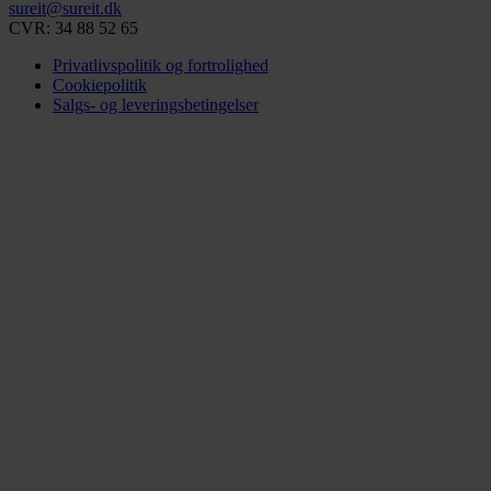
sureit@sureit.dk
CVR: 34 88 52 65
Privatlivspolitik og fortrolighed
Cookiepolitik
Salgs- og leveringsbetingelser