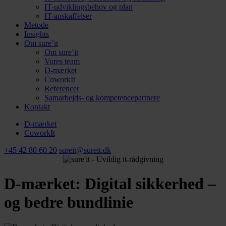
IT-udviklingsbehov og plan
IT-anskaffelser
Metode
Insights
Om sure’it
Om sure’it
Vores team
D-mærket
CoworkIt
Referencer
Samarbejds- og kompetencepartnere
Kontakt
D-mærket
CoworkIt
+45 42 80 60 20
sureit@sureit.dk
D-mærket: Digital sikkerhed –
og bedre bundlinie