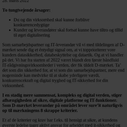
28. marts 2022
To tungtvejende årsager:
Du og din virksomhed skal kunne forblive
konkurrencedygtige
Kunder og leverandører skal fortsat kunne have tiltro og tillid
til øget digitalisering
Som samarbejdspartner og IT-leverandør vil vi med tildelingen af D-
mærket sende dig et éntydigt signal om, at vi topprioriterer vore
kunders datasikkerhed, databeskyttelse og dataetik. Og at vi handler
på det. Vi har fra starten af 2022 været blandt den første håndfuld
IT-rådgivningsvirksomheder i verden, der fik tildelt D-mærket. Ta’
det som din sikkerhed for, at vi som din samarbejdspartner, mere end
nogensinde kan medvirke til at skabe yderligere værdi,
konkurrencekraft og digital tryghed og IT-sikkerhed for din
virksomhed.
I en stadig mere sammensat, kompleks og digital verden, stiger
afhængigheden af sikre, digitale platforme og IT-funktioner.
Som D-mærket leverandør på området lever sure’it naturligvis
op til mærkningens 8 skrappe kriterier.
Et af de kriterier og krav har f.eks. til hensigt at sikre, at kundens
øverste ledelse tager aktivt ansvar for arbejdet med it-sikkerhed og