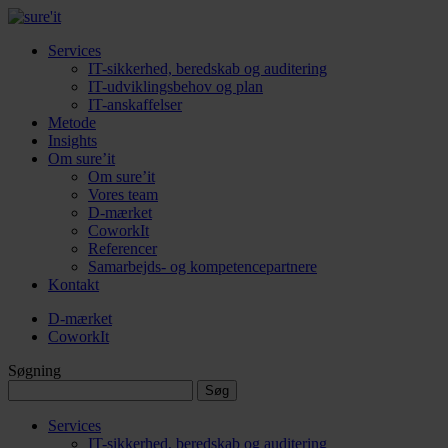
Services
IT-sikkerhed, beredskab og auditering
IT-udviklingsbehov og plan
IT-anskaffelser
Metode
Insights
Om sure’it
Om sure’it
Vores team
D-mærket
CoworkIt
Referencer
Samarbejds- og kompetencepartnere
Kontakt
D-mærket
CoworkIt
Søgning
Søg
efter:
Services
IT-sikkerhed, beredskab og auditering