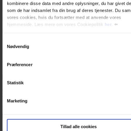
kombinere disse data med andre oplysninger, du har givet de
D-mærke certifikatet
som de har indsamlet fra din brug af deres tjenester. Du samt
vores cookies, hvis du fortsætter med at anvende vores
Kilde og yderligere info:
d-maerket.dk
hjemmeside. Læs mere om vores Cookiepolitik
her.
⬅️
#digitalisering
#digitaludviking
#digitalstrategi
#digitalehjælpepakker
Samtykkevalg
Kategorier:
Nødvendig
Insights
IT-udviklingsbehov & plan
Del på
Læs også
Præferencer
Statistik
NIS2: 5 fokusområder for små og mellemstore
virksomheder
Marketing
4. juni 2026
Læs mere
Tillad alle cookies
AI-forordningens artikel 50: Krav om