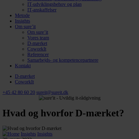
IT-udviklingsbehov og plan
IT-anskaffelser
Metode
Insights
Om sure’it
Om sure’it
Vores team
D-mærket
CoworkIt
Referencer
Samarbejds- og kompetencepartnere
Kontakt
D-mærket
CoworkIt
+45 42 80 60 20
sureit@sureit.dk
Hvad og hvorfor D-mærket?
Insights
Insights