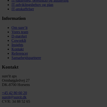
IT-sikkerhed, beredskab og auditering
IT-udviklingsbehov og plan
IT-anskaffelser
Information
Om sure’it
Vores team
D-mærket
CoworkIt
Insights
Kontakt
Referencer
Samarbejdspartnere
Kontakt
sure'it aps
Ormhøjgårdvej 27
DK-8700 Horsens
+45 42 80 60 20
sureit@sureit.dk
CVR: 34 88 52 65