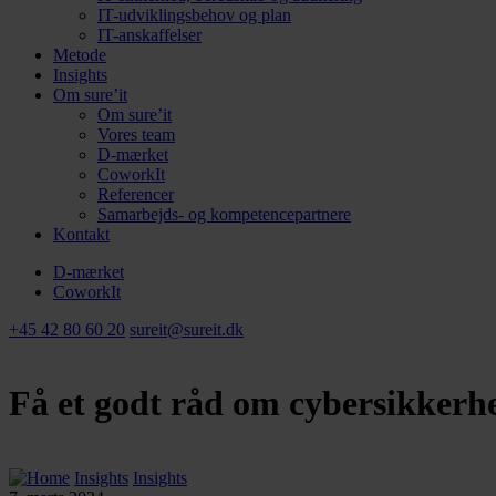
IT-udviklingsbehov og plan
IT-anskaffelser
Metode
Insights
Om sure’it
Om sure’it
Vores team
D-mærket
CoworkIt
Referencer
Samarbejds- og kompetencepartnere
Kontakt
D-mærket
CoworkIt
+45 42 80 60 20
sureit@sureit.dk
Få et godt råd om cybersikkerhed
Insights
Insights