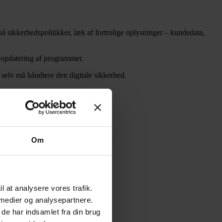
å sikkerhedspolitikker, læk af fortrolige oplysninger – kundedata,
g opdatering af programmer.
selv må håndtere den digitale sikkerhed.
erhed.
data mod angreb.
em.
rne.
Om
de IT-løsninger.
il at analysere vores trafik.
 medier og analysepartnere.
de har indsamlet fra din brug