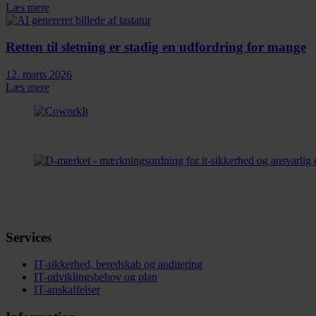
Læs mere
Retten til sletning er stadig en udfordring for mange
12. marts 2026
Læs mere
Services
IT-sikkerhed, beredskab og auditering
IT-udviklingsbehov og plan
IT-anskaffelser