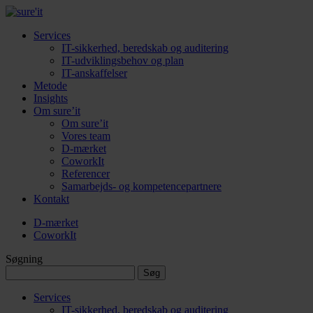
Services
IT-sikkerhed, beredskab og auditering
IT-udviklingsbehov og plan
IT-anskaffelser
Metode
Insights
Om sure’it
Om sure’it
Vores team
D-mærket
CoworkIt
Referencer
Samarbejds- og kompetencepartnere
Kontakt
D-mærket
CoworkIt
Søgning
Søg
efter:
Services
IT-sikkerhed, beredskab og auditering