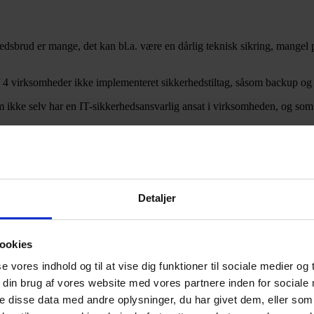
dsbrud er mange, det kan bl.a. være en dårlig teknisk sikring, mangel p
 af 4 virksomheder ikke implementeret sikkerhedstiltag, såsom backup o
m ikke selv har en IT-sikkerhedsansvarlig ansat i virksomheden, og som 
de mest kritiske data og systemer i virksomheden, som bør beskyttes.
 styresystemer hjælper med at lukke flere huller i virksomhedens sikk
e sikkerhedsforanstaltninger, som beskytter virksomhedens systemer og 
e mest almindelige årsager til, at virksomheder mister deres data.
rksomheder er en udbredt trussel. Klæd virksomheden på til at spotte d
ydning for sikkerheden i virksomheden, og gør livet sværere for hacke
Detaljer
lle de rigtige spørgsmål og få bedre styr på sikkerheden i jeres outsource
 quiz omkring de 7 råd:
ookies
se vores indhold og til at vise dig funktioner til sociale medier og t
erhed, databeskyttelse og dataetik.
 din brug af vores website med vores partnere inden for sociale
 disse data med andre oplysninger, du har givet dem, eller som 