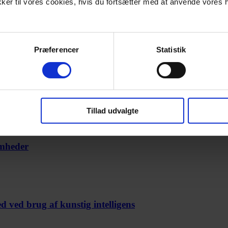
ykker til vores cookies, hvis du fortsætter med at anvende vor
88 eller via kontakt os – knappen herunder.
Præferencer
Statistik
Tillad udvalgte
omheder
 ved brug af kunstig intelligens