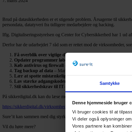
7. marts 2024
Brud på datasikkerheden er et stigende problem. Årsagerne til sikkerhe
persondata, datatyveri fra tidligere medarbejdere og hacking.
Iflg. Digitaliseringsstyrelsen og Center for Cybersikkerhed har 1 ud
Derfor har de udarbejdet 7 råd som er rettet mod de virksomheder, so
Få overblik over vigtige data og systemer
– Få overblik over 
Opdater programmer løbende
– Opdatering af programmer og
Køb antivirus og firewall
– Antivirus og firewall er to basal
Tag backup af data
– Mangelfuld eller ingen backup er en af d
Lær at spotte mistænkelige mails
– Phishingmails sendt til vi
Lav stærke adgangskoder
– Stærke adgangskoder har stor bet
Samtykke
Stil sikkerhedskrav til IT
–
leverandøren –
Få hjælp til at sti
På sikkerdigital.dk kan du læse meget mere om de 7 råd, samt tage en
Denne hjemmeside bruger c
https://sikkerdigital.dk/virksomhed/syv-raad-om-it-sikkerhed
Vi bruger cookies til at tilpas
Sure’it kan sammen med dig styrke din virksomheds cyber-og datasikk
Vi deler også oplysninger om
Vores partnere kan kombinere
Vil du høre mere?