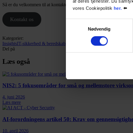
af deres tjenester. Du samt
Så er du velkommen til at kontakte Per Ulrik Nielsen på tlf. 61 66 51 
vores Cookiepolitik
her.
⬅️
Kontakt os
Samtykkevalg
Nødvendig
Kategorier:
Insights
IT-sikkerhed & beredskab
Del på
Læs også
NIS2: 5 fokusområder for små og mellemstore virks
4. juni 2026
Læs mere
AI-forordningens artikel 50: Krav om gennemsigtighed
10. april 2026