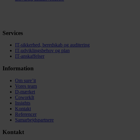
Services
IT-sikkerhed, beredskab og auditering
IT-udviklingsbehov og plan
IT-anskaffelser
Information
Om sure’it
Vores team
D-mærket
CoworkIt
Insights
Kontakt
Referencer
Samarbejdspartnere
Kontakt