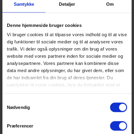
Samtykke
Detaljer
Om
Forslaget lægger også op til mindre justeringer i GDPR’s artikel 40
og 42, som handler om adfærdskodekser og certificering. Her bliver
der fokus på, at også små og mellemstore virksomheder skal kunne
få gavn af disse redskaber.
Denne hjemmeside bruger cookies
Nyt fokusområde: data og konkurrenceret
Vi bruger cookies til at tilpasse vores indhold og til at vise
dig funktioner til sociale medier og til at analysere vores
Det Europæiske Databeskyttelsesråd benyttede samtidig mødet til at
følge op på vejledningen om udlevering af personoplysninger til
trafik. Vi deler også oplysninger om din brug af vores
myndigheder uden for EU – og vedtog et nyt arbejdsprogram frem
website med vores partnere inden for sociale medier og
mod 2027. Et særligt fokusområde bliver samspillet mellem
analysepartnere. Vores partnere kan kombinere disse
databeskyttelse, konkurrenceret og forbrugerbeskyttelse – et område,
hvor Datatilsynet spiller en aktiv rolle.
data med andre oplysninger, du har givet dem, eller som
de har indsamlet fra din brug af deres tjenester. Du
Hvor passer sure’it ind?
samtykker til vores cookies, hvis du fortsætter med at
Sure’it er specialiseret i IT-sikkerhed, og vi hjælper især små og
anvende vores hjemmeside. Læs mere om vores
mellemstore virksomheder med at gøre GDPR-krav håndterbare i
Cookiepolitik
her.
⬅️
Samtykkevalg
praksis.
Nødvendig
Vi tilbyder både sparring og praktisk hjælp – f.eks.
risikovurderinger, effektiv dokumentation og tilpasning af
eksisterende GDPR-indsatser. Kort sagt: Vi gør det komplekse
Præferencer
overskueligt, så I kan fokusere på jeres forretning.