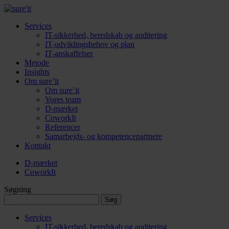
Services
IT-sikkerhed, beredskab og auditering
IT-udviklingsbehov og plan
IT-anskaffelser
Metode
Insights
Om sure’it
Om sure’it
Vores team
D-mærket
CoworkIt
Referencer
Samarbejds- og kompetencepartnere
Kontakt
D-mærket
CoworkIt
Søgning
Søg
efter:
Services
IT-sikkerhed, beredskab og auditering