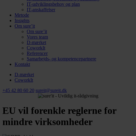
IT-udviklingsbehov og plan
IT-anskaffelser
Metode
Insights
Om sure’it
Om sure’it
Vores team
D-mærket
CoworkIt
Referencer
Samarbejds- og kompetencepartnere
Kontakt
D-mærket
CoworkIt
+45 42 80 60 20
sureit@sureit.dk
EU vil forenkle reglerne for
mindre virksomheder