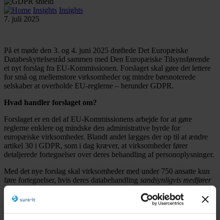
Insights
Insights
7. juli 2025
På et møde den 3. og 4. juni 2025 drøftede Det Europæiske
Databeskyttelsesråd sammen med Den Europæiske Tilsynsførende
et nyt forslag fra EU-Kommissionen. Forslaget skal gøre det lettere
for små og mellemstore virksomheder og mindre børsnoterede
selskaber at overholde EU-reglerne – herunder GDPR.
Hvad handler forslaget om?
Forslaget er en del af EU-Kommissionens arbejde for at gøre
reglerne enklere og mindske den administrative byrde for
europæiske virksomheder. Blandt andet lægges der op til at ændre
artikel 30 i GDPR, som i dag kræver, at virksomheder fører
detaljerede fortegnelser over deres behandling af personoplysninger.
Med det nye forslag skal virksomheder med under 750 ansatte kun
føre fortegnelser, hvis deres databehandling
sandsynligvis medfører
en høj risiko
for borgernes rettigheder. Dermed bliver reglerne mere
målrettede og enklere at håndtere – især for mindre aktører.
Flere ændringer på vej