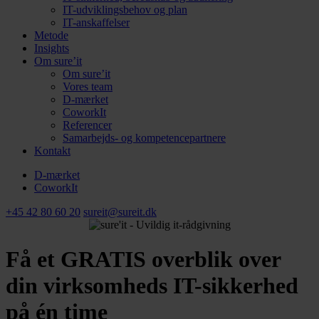
IT-udviklingsbehov og plan
IT-anskaffelser
Metode
Insights
Om sure’it
Om sure’it
Vores team
D-mærket
CoworkIt
Referencer
Samarbejds- og kompetencepartnere
Kontakt
D-mærket
CoworkIt
+45 42 80 60 20
sureit@sureit.dk
Få et GRATIS overblik over
din virksomheds IT-sikkerhed
på én time