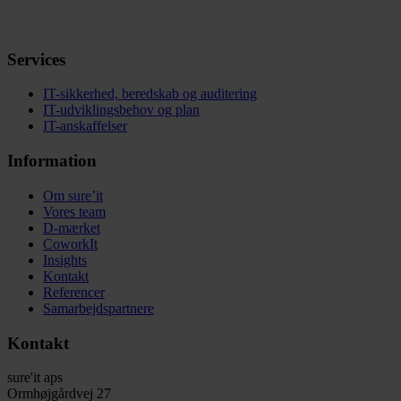
Services
IT-sikkerhed, beredskab og auditering
IT-udviklingsbehov og plan
IT-anskaffelser
Information
Om sure’it
Vores team
D-mærket
CoworkIt
Insights
Kontakt
Referencer
Samarbejdspartnere
Kontakt
sure'it aps
Ormhøjgårdvej 27