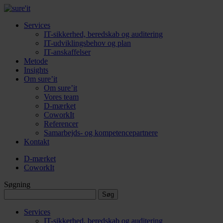
Services
IT-sikkerhed, beredskab og auditering
IT-udviklingsbehov og plan
IT-anskaffelser
Metode
Insights
Om sure’it
Om sure’it
Vores team
D-mærket
CoworkIt
Referencer
Samarbejds- og kompetencepartnere
Kontakt
D-mærket
CoworkIt
Søgning
Søg
efter:
Services
IT-sikkerhed, beredskab og auditering