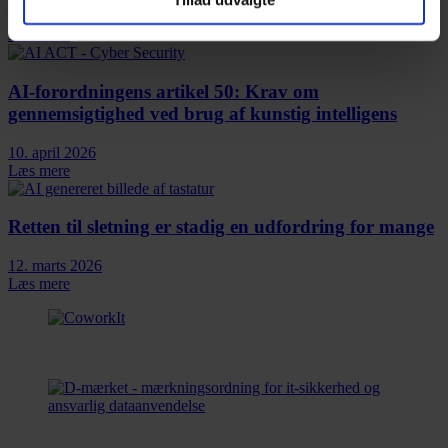
4. juni 2026
Læs mere
AI-forordningens artikel 50: Krav om
gennemsigtighed ved brug af kunstig intelligens
10. april 2026
Læs mere
Retten til sletning er stadig en udfordring for mange
12. marts 2026
Læs mere