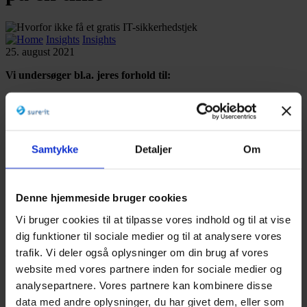
Insights
Insights
25. august 2021
Vi undersøger bl.a. jeres forhold til:
✅
IT-arbejdsgange
:
Funktionelle IT-rutiner har afgørende betydning for ledelsen af
virksomheden. At I har et funktions-tilpasset work-flow i de interne
arbejdsgangene og rutiner og i de arbejsgange, I praktiserer overfor
Samtykke
Detaljer
Om
eksterne parter – leverandører og evt. partnere.
Opfattes IT-
arbejdsgangene i din virksomhed ind i mellem som omveje?
✅
IT-beredskabsøvelser
Denne hjemmeside bruger cookies
sure’it har stor erfaring og kendskab til de mest sårbare steder i en
Vi bruger cookies til at tilpasse vores indhold og til at vise
virksomheds samlede IT-setup. Vi ved også af erfaring fra flere
dig funktioner til sociale medier og til at analysere vores
gennemførte forløb, hvor vigtigt det er at involvere de ansatte,
trafik. Vi deler også oplysninger om din brug af vores
– gennemgå og træne planen på forhånd.
Brug sure’it til at
lokalisere evt. IT-mæssige svagheder og til at komme med et
website med vores partnere inden for sociale medier og
bud på en beredskabsplan, som vi efterfølgende gerne
analysepartnere. Vores partnere kan kombinere disse
medvirker til at integrere og træne med de relevante ansatte.
data med andre oplysninger, du har givet dem, eller som